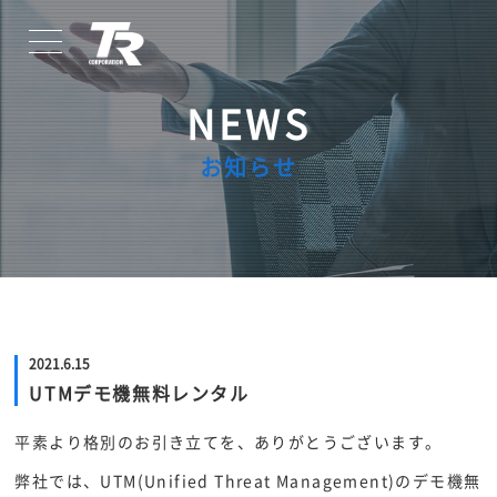
NEWS
TOP
お知らせ
トップページ
ABOUT
私たちについて
SERVICES
事業案内
2021.6.15
CASE
UTMデモ機無料レンタル
導入事例
平素より格別のお引き立てを、ありがとうございます。
NEWS
弊社では、UTM(Unified Threat Management)のデモ機無
お知らせ